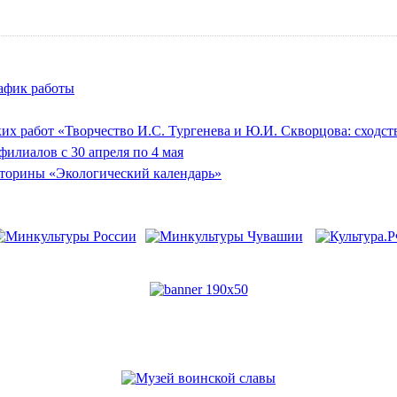
афик работы
их работ «Творчество И.С. Тургенева и Ю.И. Скворцова: сходст
илиалов с 30 апреля по 4 мая
кторины «Экологический календарь»