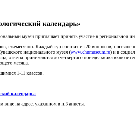
ологический календарь»
иональный музей приглашает принять участие в региональной ин
ров, ежемесячно. Каждый тур состоит из 20 вопросов, посвящен
Чувашского национального музея (
www.chnmuseum.ru
) и в социа
ца, ответы принимаются до четвертого понедельника включитель
ющего месяца.
щимися 1-11 классов.
ский календарь»
виде на адрес, указанном в п.3 анкеты.