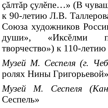
çăлтăр çулĕпе…» (В чуваш
к 90-летию Л.В. Таллеров
Союза художников Росси
души», «Иксĕлми пул
творчество») к 110-летию
Музей М. Сеспеля (г. Че
ролях Нины Григорьевой
Музей М. Сеспеля (Кан
Сеспель»