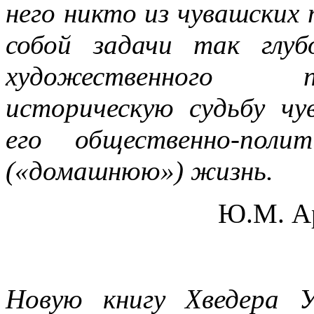
него никто из чувашских 
собой задачи так глу
художественного п
историческую судьбу чу
его общественно-поли
(«домашнюю») жизнь.
Ю.М. Ар
Новую книгу Хведера У